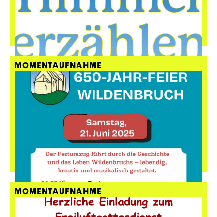
MOMENTAUFNAHME
MOMENTAUFNAHME