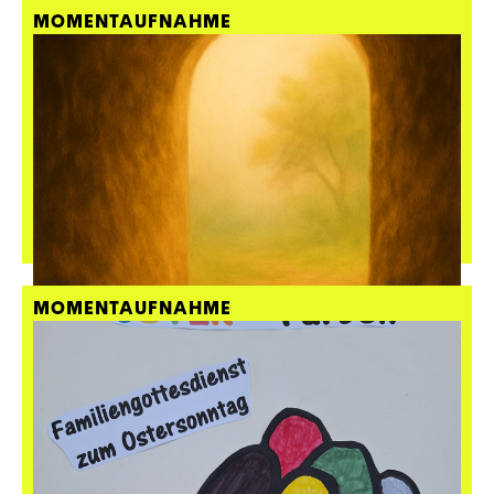
Himmelfahrt
MOMENTAUFNAHME
MOMENTAUFNAHME