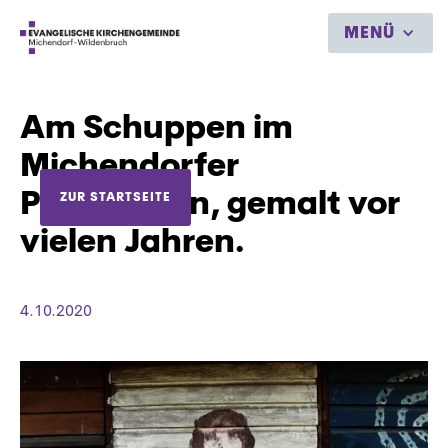
MENÜ
Am Schuppen im
Michendorfer
Pfarrgarten, gemalt vor
ZUR STARTSEITE
vielen Jahren.
4.10.2020