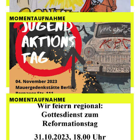
MOMENTAUFNAHME
MOMENTAUFNAHME