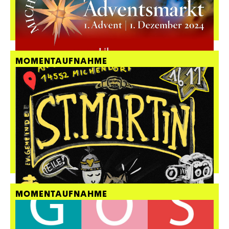
MOMENTAUFNAHME
MOMENTAUFNAHME