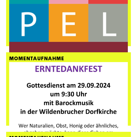
MOMENTAUFNAHME