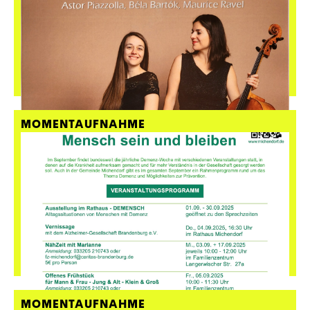
MOMENTAUFNAHME
MOMENTAUFNAHME