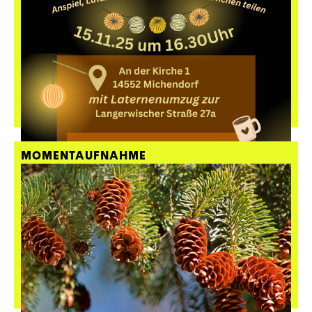
MOMENTAUFNAHME