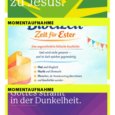
MOMENTAUFNAHME
MOMENTAUFNAHME