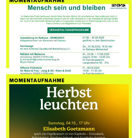
MOMENTAUFNAHME
MOMENTAUFNAHME