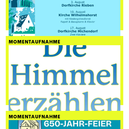
MOMENTAUFNAHME
MOMENTAUFNAHME