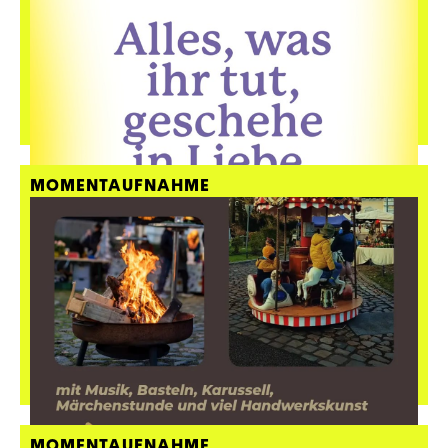
Musical 2024
MOMENTAUFNAHME
MOMENTAUFNAHME