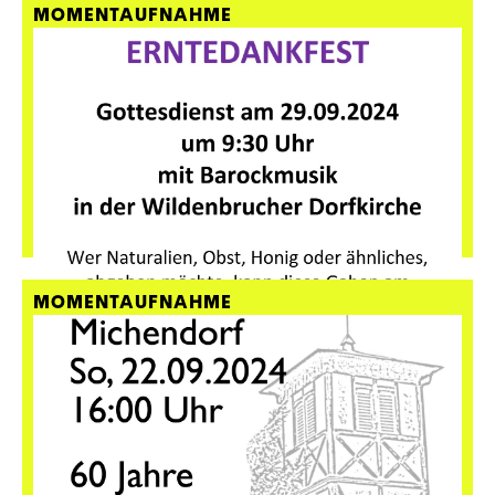
MOMENTAUFNAHME
MOMENTAUFNAHME