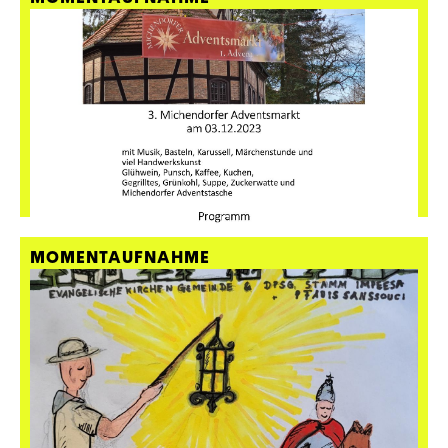
MOMENTAUFNAHME