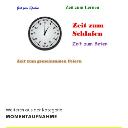
Weiteres aus der Kategorie:
MOMENTAUFNAHME