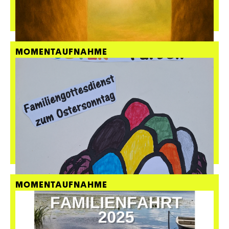
MOMENTAUFNAHME
MOMENTAUFNAHME