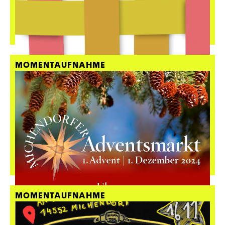
MOMENTAUFNAHME
MOMENTAUFNAHME