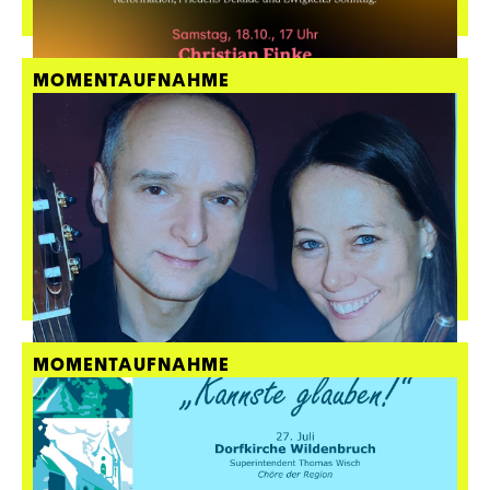
MOMENTAUFNAHME
MOMENTAUFNAHME