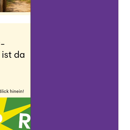
r-
 ist da
lick hinein!