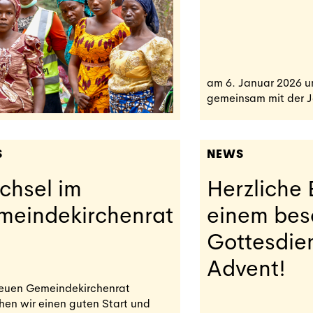
am 6. Januar 2026 um
gemeinsam mit der J
S
NEWS
chsel im
Herzliche 
meindekirchenrat
einem bes
Gottesdie
Advent!
euen Gemeindekirchenrat
en wir einen guten Start und