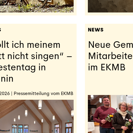
S
NEWS
llt ich meinem
Neue Gem
t nicht singen“ –
Mitarbeit
estentag in
im EKMB
nin
2026 | Pressemitteilung vom EKMB