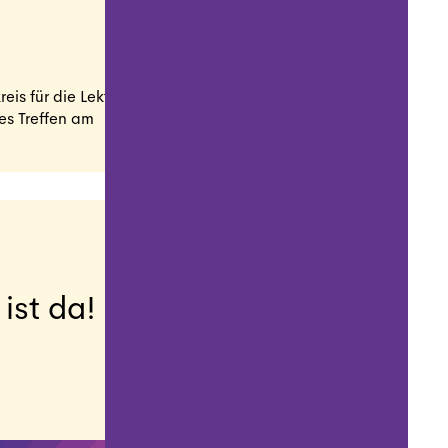
reis für die Lektoren-
es Treffen am
 ist da!