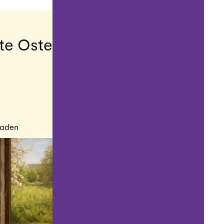
te Ostern
eladen