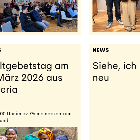
S
NEWS
ltgebetstag am
Siehe, ich
März 2026 aus
neu
eria
00 Uhr im ev. Gemeindezentrum
und