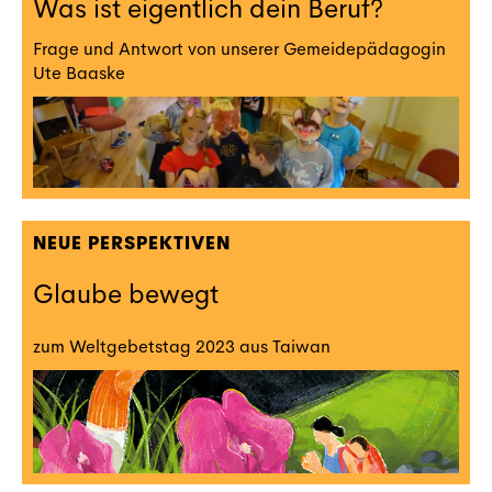
Was ist eigentlich dein Beruf?
Frage und Antwort von unserer Gemeidepädagogin
Ute Baaske
NEUE PERSPEKTIVEN
Glaube bewegt
zum Weltgebetstag 2023 aus Taiwan