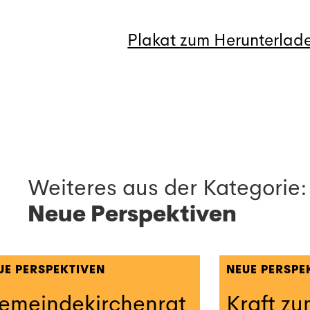
Plakat zum Herunterlad
Weiteres aus der Kategorie:
Neue Perspektiven
UE PERSPEKTIVEN
NEUE PERSPE
emeindekirchenrat
Kraft z