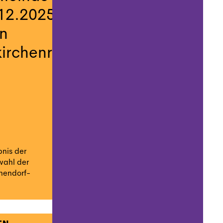
12.2025
en
irchenrat
nis der
wahl der
hendorf-