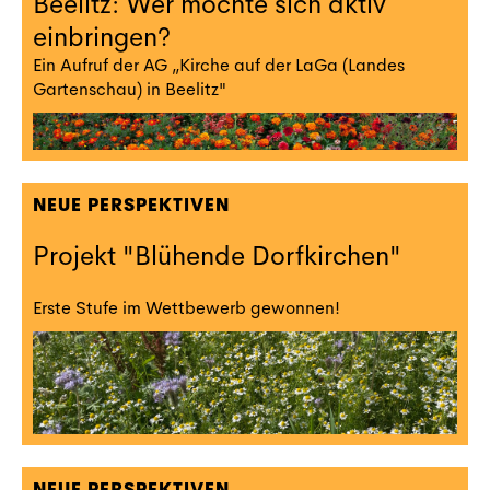
Beelitz: Wer möchte sich aktiv
einbringen?
Ein Aufruf der AG „Kirche auf der LaGa (Landes
Gartenschau) in Beelitz"
NEUE PERSPEKTIVEN
Projekt "Blühende Dorfkirchen"
Erste Stufe im Wettbewerb gewonnen!
NEUE PERSPEKTIVEN