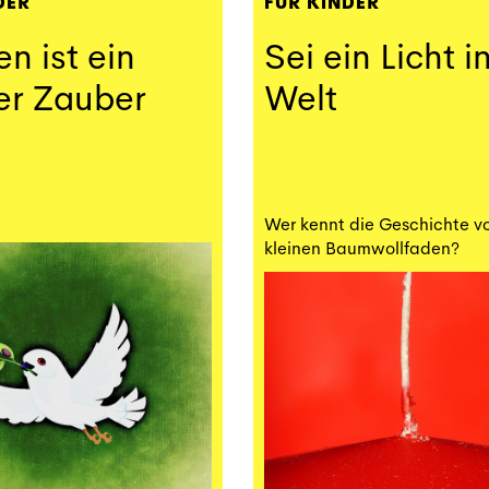
DER
FÜR KINDER
en ist ein
Sei ein Licht i
er Zauber
Welt
Wer kennt die Geschichte 
kleinen Baumwollfaden?