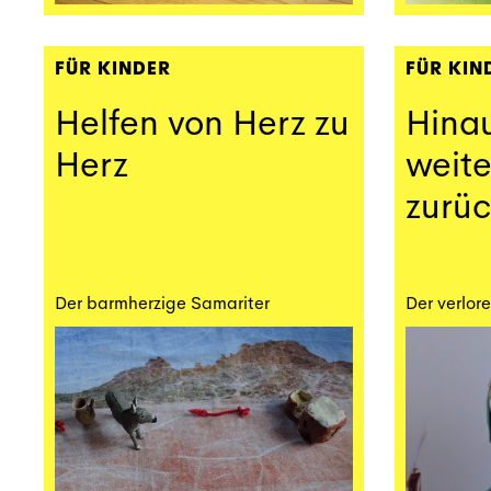
FÜR KINDER
FÜR KIN
Helfen von Herz zu
Hinau
Herz
weite
zurüc
Der barmherzige Samariter
Der verlor