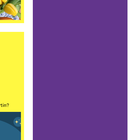
rtin?