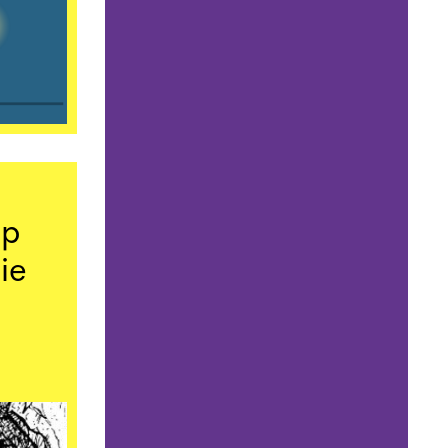
ep
ie