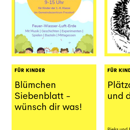
FÜR KINDER
FÜR KIN
Blümchen
Plät
Siebenblatt -
und 
wünsch dir was!
Pieks und 