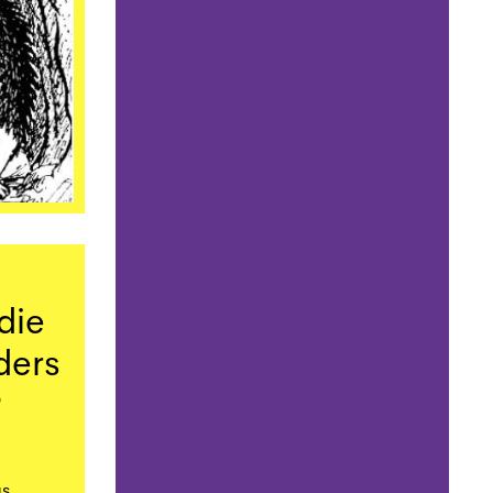
 die
ders
?
as