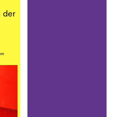
n der
vom