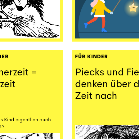
DER
FÜR KINDER
erzeit =
Piecks und Fi
zeit
denken über d
Zeit nach
als Kind eigentlich auch
st?