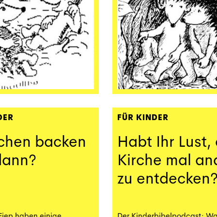
DER
FÜR KINDER
zchen backen
Habt Ihr Lust,
dann?
Kirche mal an
zu entdecken
Fiep haben einige
Der Kinderbibelpodcast: W