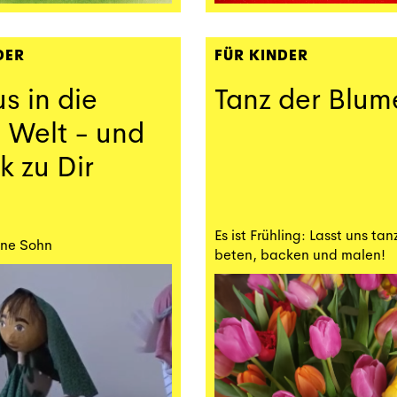
DER
FÜR KINDER
s in die
Tanz der Blum
 Welt - und
k zu Dir
Es ist Frühling: Lasst uns tan
ene Sohn
beten, backen und malen!