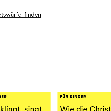
tswürfel finden
DER
FÜR KINDER
 klingt, singt
Wie die Chris