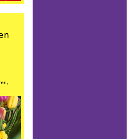
en
zen,