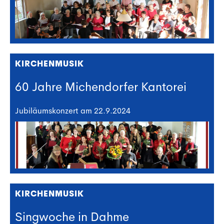
KIRCHENMUSIK
60 Jahre Michendorfer Kantorei
Jubiläumskonzert am 22.9.2024
KIRCHENMUSIK
Singwoche in Dahme