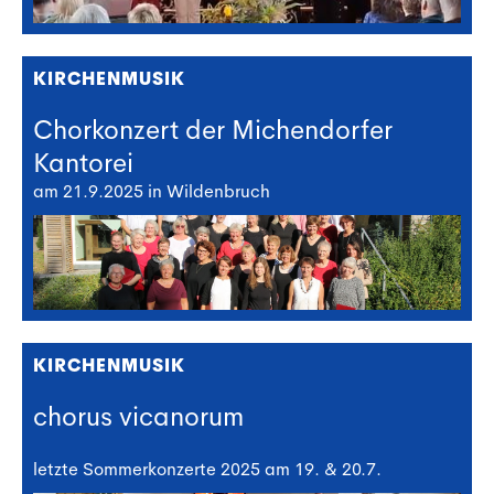
KIRCHENMUSIK
Chorkonzert der Michendorfer
Kantorei
am 21.9.2025 in Wildenbruch
KIRCHENMUSIK
chorus vicanorum
letzte Sommerkonzerte 2025 am 19. & 20.7.