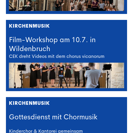
KIRCHENMUSIK
Film-Workshop am 10.7. in
Wildenbruch
CEK dreht Videos mit dem chorus vicanorum
KIRCHENMUSIK
Gottesdienst mit Chormusik
Kinderchor & Kantorei gemeinsam