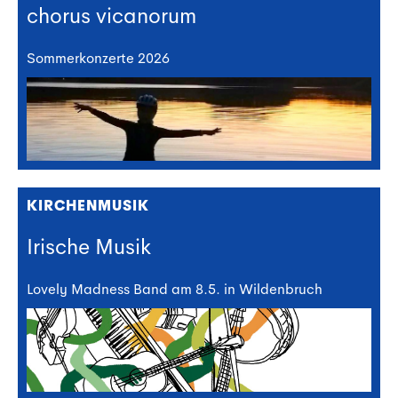
chorus vicanorum
Sommerkonzerte 2026
KIRCHENMUSIK
Irische Musik
Lovely Madness Band am 8.5. in Wildenbruch