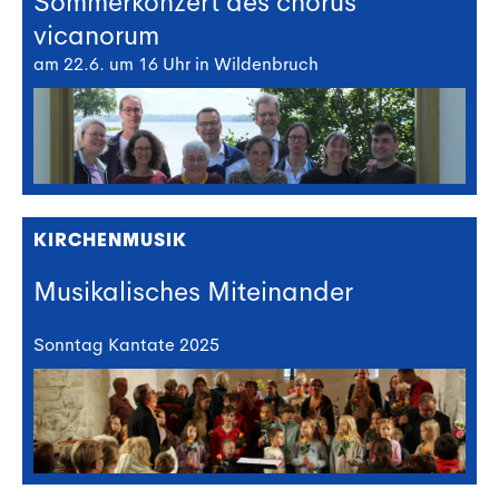
Sommerkonzert des chorus
vicanorum
am 22.6. um 16 Uhr in Wildenbruch
KIRCHENMUSIK
Musikalisches Miteinander
Sonntag Kantate 2025