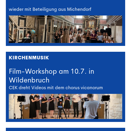
wieder mit Beteiligung aus Michendorf
KIRCHENMUSIK
Film-Workshop am 10.7. in
Wildenbruch
CEK dreht Videos mit dem chorus vicanorum