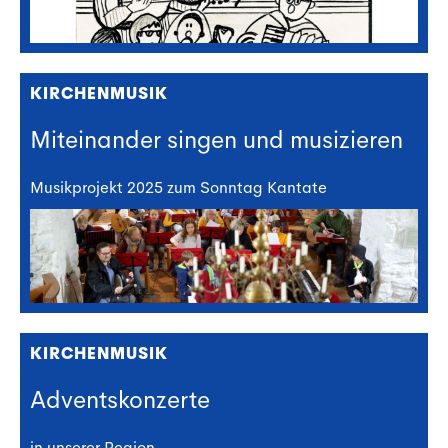
KIRCHENMUSIK
Miteinander singen und musizieren
Musikprojekt 2025 zum Sonntag Kantate
KIRCHENMUSIK
Adventskonzerte
in unserer Region