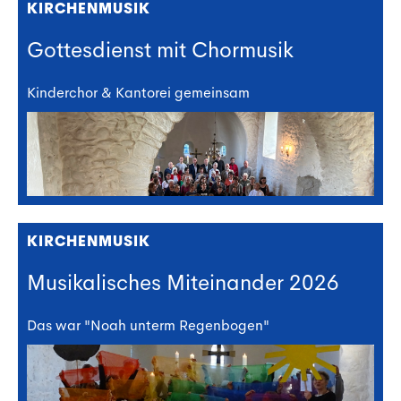
KIRCHENMUSIK
Gottesdienst mit Chormusik
Kinderchor & Kantorei gemeinsam
KIRCHENMUSIK
Musikalisches Miteinander 2026
Das war "Noah unterm Regenbogen"