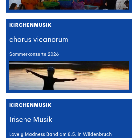
KIRCHENMUSIK
chorus vicanorum
Sommerkonzerte 2026
KIRCHENMUSIK
Irische Musik
Lovely Madness Band am 8.5. in Wildenbruch