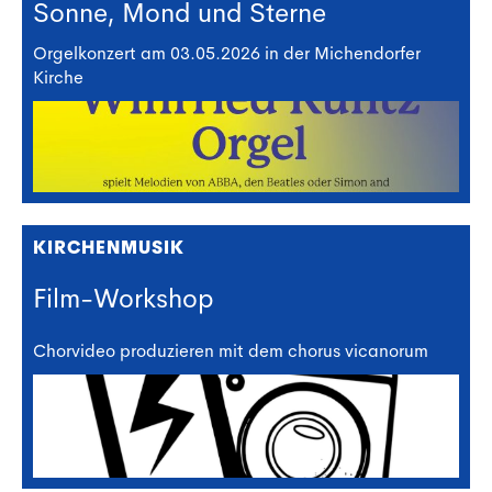
Sonne, Mond und Sterne
Orgelkonzert am 03.05.2026 in der Michendorfer
Kirche
KIRCHENMUSIK
Film-Workshop
Chorvideo produzieren mit dem chorus vicanorum