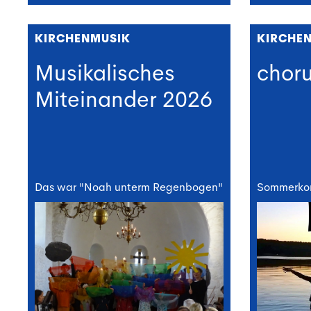
KIRCHENMUSIK
KIRCHE
Musikalisches
chor
Miteinander 2026
Das war "Noah unterm Regenbogen"
Sommerkon