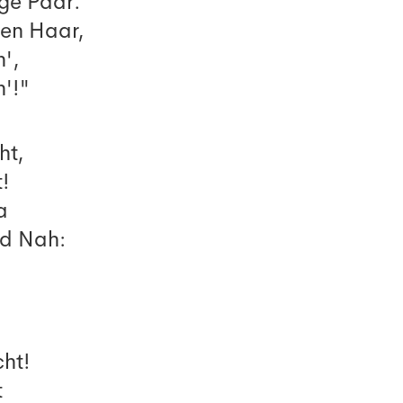
ige Paar.
gen Haar,
h',
h'!"
ht,
!
a
nd Nah:
cht!
t