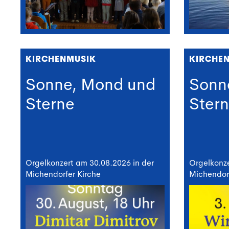
KIRCHENMUSIK
KIRCHE
Sonne, Mond und
Sonn
Sterne
Ster
Orgelkonzert am 30.08.2026 in der
Orgelkonze
Michendorfer Kirche
Michendorf