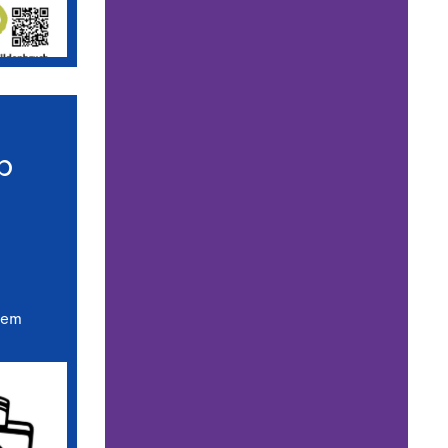
p
dem