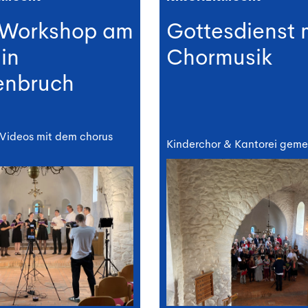
-Workshop am
Gottesdienst 
 in
Chormusik
enbruch
 Videos mit dem chorus
Kinderchor & Kantorei gem