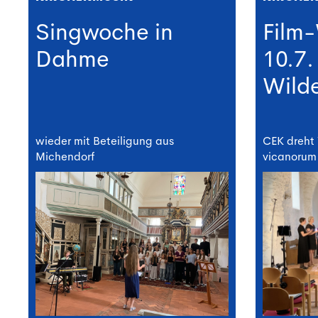
Singwoche in
Film
Dahme
10.7.
Wild
wieder mit Beteiligung aus
CEK dreht
Michendorf
vicanorum