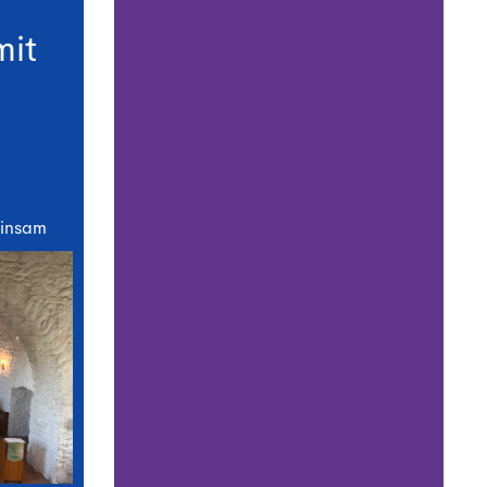
mit
einsam