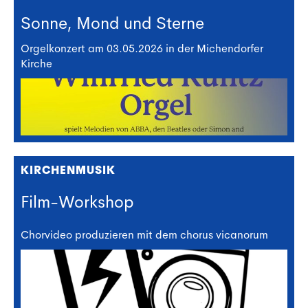
Sonne, Mond und Sterne
Orgelkonzert am 03.05.2026 in der Michendorfer
Kirche
KIRCHENMUSIK
Film-Workshop
Chorvideo produzieren mit dem chorus vicanorum