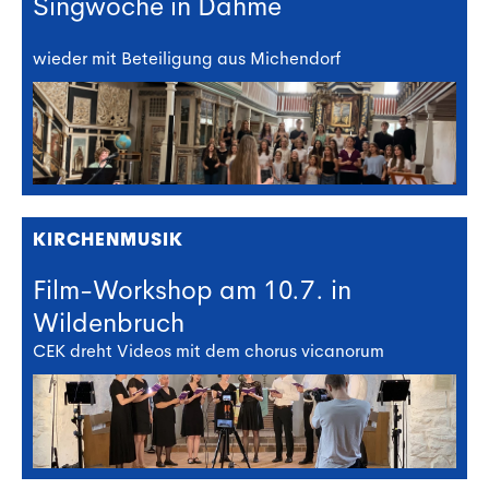
Singwoche in Dahme
wieder mit Beteiligung aus Michendorf
KIRCHENMUSIK
Film-Workshop am 10.7. in
Wildenbruch
CEK dreht Videos mit dem chorus vicanorum