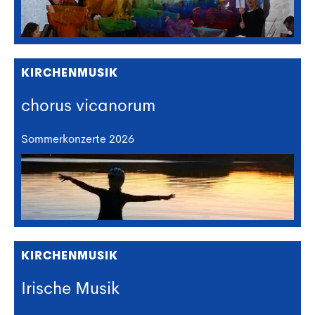
KIRCHENMUSIK
chorus vicanorum
Sommerkonzerte 2026
KIRCHENMUSIK
Irische Musik