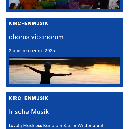
KIRCHENMUSIK
chorus vicanorum
Sommerkonzerte 2026
KIRCHENMUSIK
Irische Musik
Lovely Madness Band am 8.5. in Wildenbruch