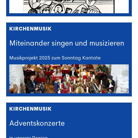
KIRCHENMUSIK
Miteinander singen und musizieren
Musikprojekt 2025 zum Sonntag Kantate
KIRCHENMUSIK
Adventskonzerte
in unserer Region