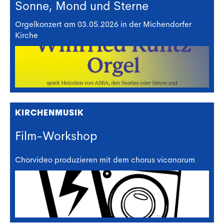
Sonne, Mond und Sterne
Orgelkonzert am 03.05.2026 in der Michendorfer
Kirche
KIRCHENMUSIK
Film-Workshop
Chorvideo produzieren mit dem chorus vicanorum