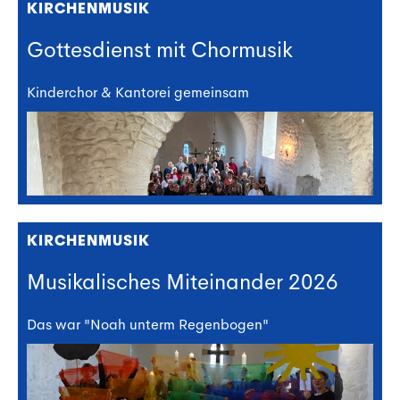
KIRCHENMUSIK
Gottesdienst mit Chormusik
Kinderchor & Kantorei gemeinsam
KIRCHENMUSIK
Musikalisches Miteinander 2026
Das war "Noah unterm Regenbogen"