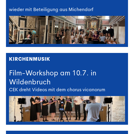
wieder mit Beteiligung aus Michendorf
KIRCHENMUSIK
Film-Workshop am 10.7. in
Wildenbruch
CEK dreht Videos mit dem chorus vicanorum